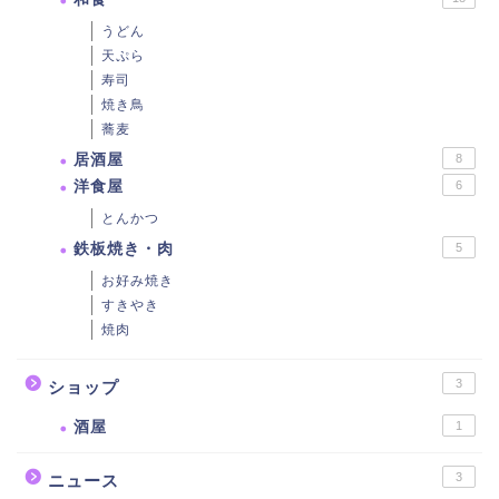
うどん
天ぷら
寿司
焼き鳥
蕎麦
居酒屋
8
洋食屋
6
とんかつ
鉄板焼き・肉
5
お好み焼き
すきやき
焼肉
3
ショップ
酒屋
1
3
ニュース