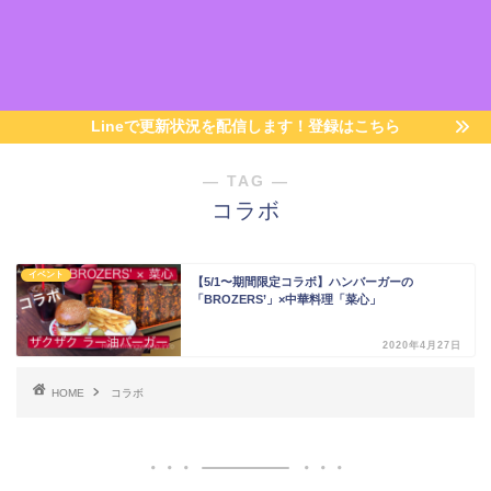
Lineで更新状況を配信します！登録はこちら
― TAG ―
コラボ
イベント
【5/1〜期間限定コラボ】ハンバーガーの
「BROZERS’」×中華料理「菜心」
2020年4月27日
HOME
コラボ