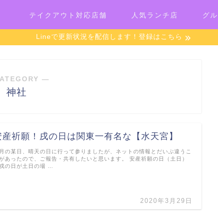
テイクアウト対応店舗
人気ランチ店
グル
Lineで更新状況を配信します！登録はこちら
ATEGORY ―
神社
安産祈願！戌の日は関東一有名な【水天宮】
月の某日、晴天の日に行って参りましたが、ネットの情報とだいぶ違うこ
があったので、ご報告・共有したいと思います。 安産祈願の日（土日）
戌の日が土日の場 …
2020年3月29日