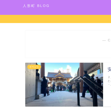
人形町 BLOG
― C
イベント
２
と
・