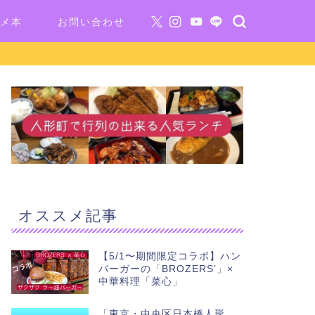
メ本
お問い合わせ
オススメ記事
【5/1〜期間限定コラボ】ハン
バーガーの「BROZERS’」×
中華料理「菜心」
「東京・中央区日本橋人形