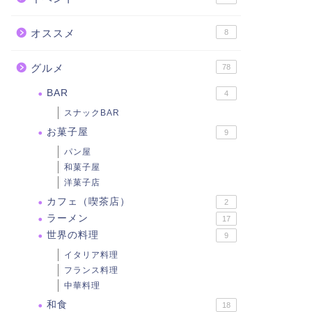
オススメ
8
グルメ
78
BAR
4
スナックBAR
お菓子屋
9
パン屋
和菓子屋
洋菓子店
カフェ（喫茶店）
2
ラーメン
17
世界の料理
9
イタリア料理
フランス料理
中華料理
和食
18