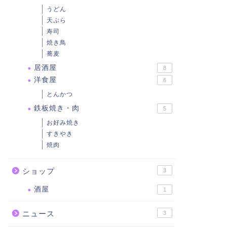
うどん
天ぷら
寿司
焼き鳥
蕎麦
居酒屋
8
洋食屋
6
とんかつ
鉄板焼き・肉
5
お好み焼き
すきやき
焼肉
ショップ
3
酒屋
1
ニュース
3