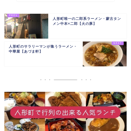
人形町唯一の二郎系ラーメン・蒙古タン
メン中本×二郎【火の豚】
人形町のサラリーマンが集うラーメン・
中華屋【あづま軒】