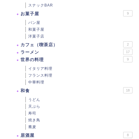
スナックBAR
お菓子屋
9
パン屋
和菓子屋
洋菓子店
カフェ（喫茶店）
2
ラーメン
17
世界の料理
9
イタリア料理
フランス料理
中華料理
和食
18
うどん
天ぷら
寿司
焼き鳥
蕎麦
居酒屋
8