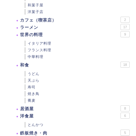
和菓子屋
洋菓子店
カフェ（喫茶店）
2
ラーメン
17
世界の料理
9
イタリア料理
フランス料理
中華料理
和食
18
うどん
天ぷら
寿司
焼き鳥
蕎麦
居酒屋
8
洋食屋
6
とんかつ
鉄板焼き・肉
5