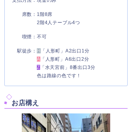
支払方法：現金のみ
席数：1階8席
2階4人テーブル4つ
喫煙：不可
駅徒歩：
H
「人形町」A2出口1分
A
「人形町」A6出口2分
Z
「水天宮前」8番出口3分
色は路線の色です！
お店構え