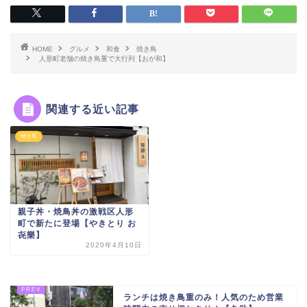
HOME
グルメ
和食
焼き鳥
人形町老舗の焼き鳥重で大行列【おが和】
関連する近い記事
焼き鳥
親子丼・焼鳥丼の激戦区人形
町で新たに登場【やきとり お
㐂樂】
2020年4月10日
ランチは焼き鳥重のみ！人気のため営業