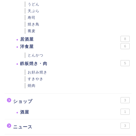
うどん
天ぷら
寿司
焼き鳥
蕎麦
居酒屋
8
洋食屋
6
とんかつ
鉄板焼き・肉
5
お好み焼き
すきやき
焼肉
3
ショップ
酒屋
1
3
ニュース