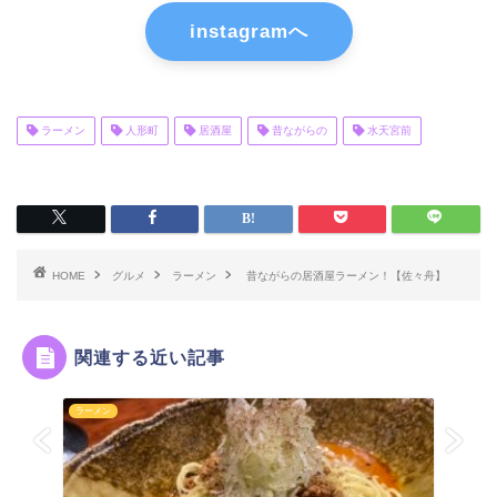
instagramへ
ラーメン
人形町
居酒屋
昔ながらの
水天宮前
HOME
グルメ
ラーメン
昔ながらの居酒屋ラーメン！【佐々舟】
関連する近い記事
ラーメン